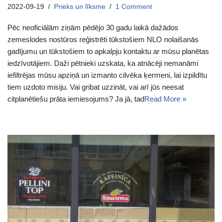
2022-09-19
Prieks un līksme
1 Comment
Pēc neoficiālām ziņām pēdējo 30 gadu laikā dažādos
zemeslodes nostūros reģistrēti tūkstošiem NLO nolaišanās
gadījumu un tūkstošiem to apkalpju kontaktu ar mūsu planētas
iedzīvotājiem. Daži pētnieki uzskata, ka atnācēji nemanāmi
iefiltrējas mūsu apziņā un izmanto cilvēka ķermeni, lai izpildītu
tiem uzdoto misiju. Vai gribat uzzināt, vai arī jūs neesat
citplanētiešu prāta iemiesojums? Ja jā, tad
Read More »