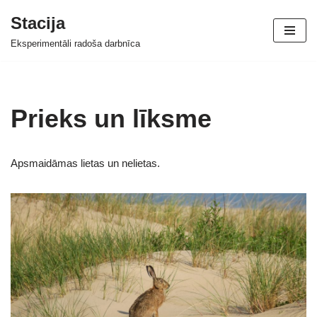
Stacija
Skip
Eksperimentāli radoša darbnīca
to
content
Prieks un līksme
Apsmaidāmas lietas un nelietas.