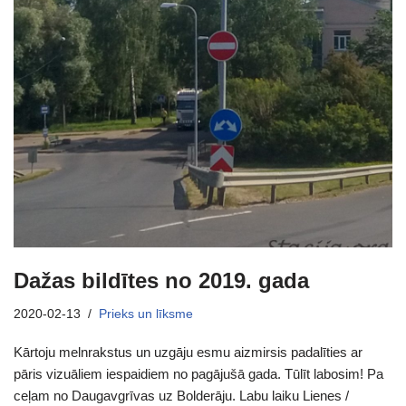
Dažas bildītes no 2019. gada
2020-02-13
Prieks un līksme
Kārtoju melnrakstus un uzgāju esmu aizmirsis padalīties ar
pāris vizuāliem iespaidiem no pagājušā gada. Tūlīt labosim! Pa
ceļam no Daugavgrīvas uz Bolderāju. Labu laiku Lienes /