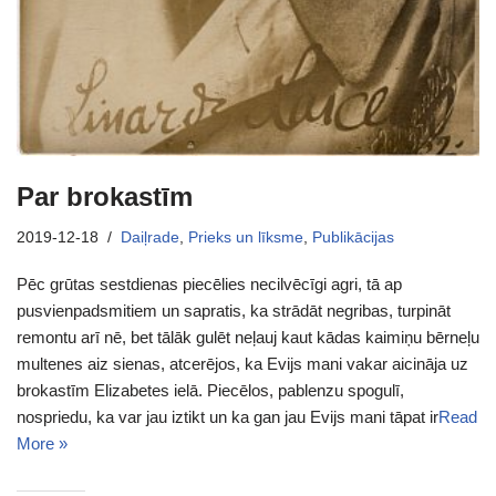
Par brokastīm
2019-12-18
Daiļrade
,
Prieks un līksme
,
Publikācijas
Pēc grūtas sestdienas piecēlies necilvēcīgi agri, tā ap
pusvienpadsmitiem un sapratis, ka strādāt negribas, turpināt
remontu arī nē, bet tālāk gulēt neļauj kaut kādas kaimiņu bērneļu
multenes aiz sienas, atcerējos, ka Evijs mani vakar aicināja uz
brokastīm Elizabetes ielā. Piecēlos, pablenzu spogulī,
nospriedu, ka var jau iztikt un ka gan jau Evijs mani tāpat ir
Read
More »