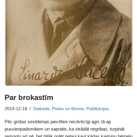
Par brokastīm
2019-12-18
Daiļrade
,
Prieks un līksme
,
Publikācijas
Pēc grūtas sestdienas piecēlies necilvēcīgi agri, tā ap
pusvienpadsmitiem un sapratis, ka strādāt negribas, turpināt
remontu arī nē, bet tālāk gulēt neļauj kaut kādas kaimiņu bērneļu