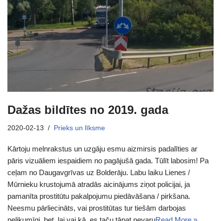
Dažas bildītes no 2019. gada
2020-02-13
Prieks un līksme
Kārtoju melnrakstus un uzgāju esmu aizmirsis padalīties ar
pāris vizuāliem iespaidiem no pagājušā gada. Tūlīt labosim! Pa
ceļam no Daugavgrīvas uz Bolderāju. Labu laiku Lienes /
Mūrnieku krustojumā atradās aicinājums ziņot policijai, ja
pamanīta prostitūtu pakalpojumu piedāvāšana / pirkšana.
Neesmu pārliecināts, vai prostitūtas tur tiešām darbojas
nelikumīgi, bet, lai vai kā, es taču tāpat nevaru
Read More »