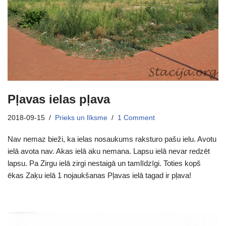
Pļavas ielas pļava
2018-09-15
Prieks un līksme
1 Comment
Nav nemaz bieži, ka ielas nosaukums raksturo pašu ielu. Avotu
ielā avota nav. Akas ielā aku nemana. Lapsu ielā nevar redzēt
lapsu. Pa Zirgu ielā zirgi nestaigā un tamlīdzīgi. Toties kopš
ēkas Zaķu ielā 1 nojaukšanas Pļavas ielā tagad ir pļava!