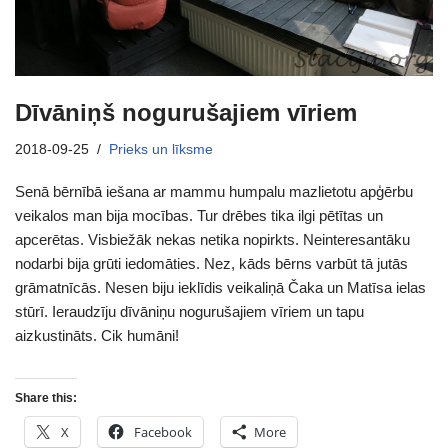
Dīvāniņš nogurušajiem vīriem
2018-09-25
Prieks un līksme
Senā bērnībā iešana ar mammu humpalu mazlietotu apģērbu
veikalos man bija mocības. Tur drēbes tika ilgi pētītas un
apcerētas. Visbiežāk nekas netika nopirkts. Neinteresantāku
nodarbi bija grūti iedomāties. Nez, kāds bērns varbūt tā jutās
grāmatnīcās. Nesen biju ieklīdis veikaliņā Čaka un Matīsa ielas
stūrī. Ieraudzīju dīvāniņu nogurušajiem vīriem un tapu
aizkustināts. Cik humāni!
Share this:
X
Facebook
More