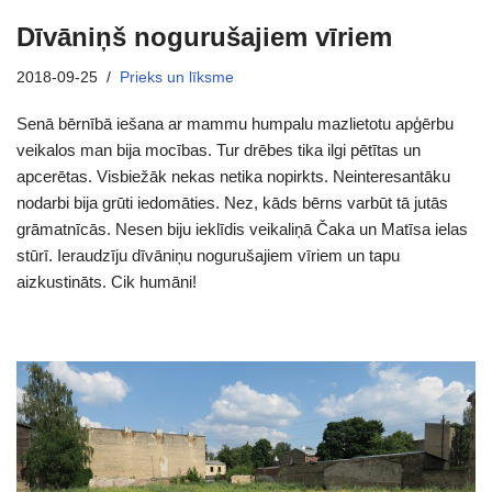
Dīvāniņš nogurušajiem vīriem
2018-09-25
Prieks un līksme
Senā bērnībā iešana ar mammu humpalu mazlietotu apģērbu
veikalos man bija mocības. Tur drēbes tika ilgi pētītas un
apcerētas. Visbiežāk nekas netika nopirkts. Neinteresantāku
nodarbi bija grūti iedomāties. Nez, kāds bērns varbūt tā jutās
grāmatnīcās. Nesen biju ieklīdis veikaliņā Čaka un Matīsa ielas
stūrī. Ieraudzīju dīvāniņu nogurušajiem vīriem un tapu
aizkustināts. Cik humāni!