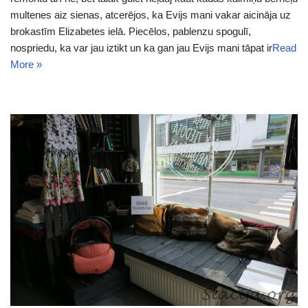
multenes aiz sienas, atcerējos, ka Evijs mani vakar aicināja uz
brokastīm Elizabetes ielā. Piecēlos, pablenzu spogulī,
nospriedu, ka var jau iztikt un ka gan jau Evijs mani tāpat ir
Read
More »