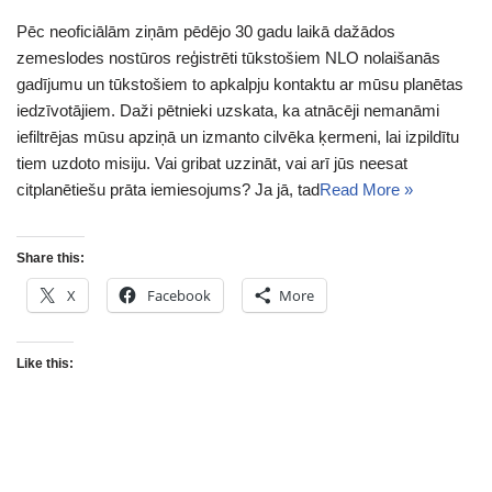
Pēc neoficiālām ziņām pēdējo 30 gadu laikā dažādos
zemeslodes nostūros reģistrēti tūkstošiem NLO nolaišanās
gadījumu un tūkstošiem to apkalpju kontaktu ar mūsu planētas
iedzīvotājiem. Daži pētnieki uzskata, ka atnācēji nemanāmi
iefiltrējas mūsu apziņā un izmanto cilvēka ķermeni, lai izpildītu
tiem uzdoto misiju. Vai gribat uzzināt, vai arī jūs neesat
citplanētiešu prāta iemiesojums? Ja jā, tad
Read More »
Share this:
X
Facebook
More
Like this: