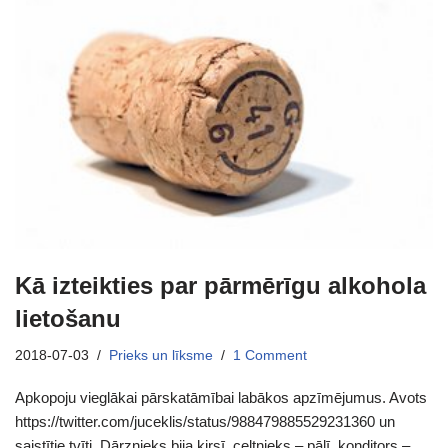
Kā izteikties par pārmērīgu alkohola
lietošanu
2018-07-03
Prieks un līksme
1 Comment
Apkopoju vieglākai pārskatāmībai labākos apzīmējumus. Avots
https://twitter.com/juceklis/status/988479885529231360 un
saistītie tvīti. Dārznieks bija ķirsī, celtnieks – pālī, konditors –